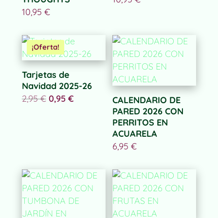
10,95
€
¡Oferta!
Tarjetas de
Navidad 2025-26
El
El
2,95
€
0,95
€
CALENDARIO DE
precio
precio
original
actual
PARED 2026 CON
era:
es:
2,95 €.
0,95 €.
PERRITOS EN
ACUARELA
6,95
€