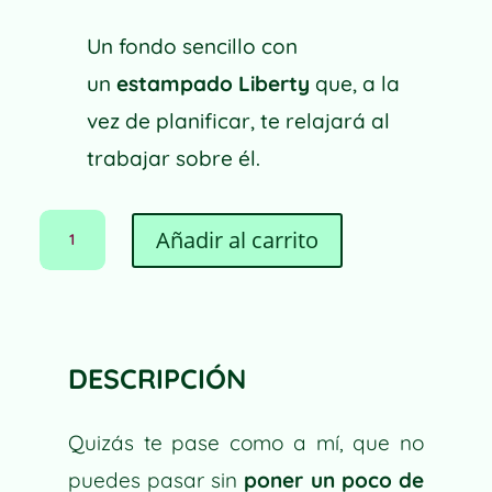
Un fondo sencillo con
un
estampado Liberty
que, a la
vez de planificar, te relajará al
trabajar sobre él.
PLANIFICADOR
A
Añadir al carrito
LIBERTY
L
CANTIDAD
T
E
R
N
DESCRIPCIÓN
A
T
I
Quizás te pase como a mí, que no
V
puedes pasar sin
poner un poco de