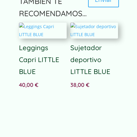
TAMBIÉN TE
A
RECOMENDAMOS…
l
t
e
r
n
Leggings
Sujetador
a
Capri LITTLE
deportivo
t
i
BLUE
LITTLE BLUE
v
e
40,00
€
38,00
€
: