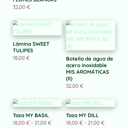
32,00
€
Lámina SWEET
TULIPES
18,00
€
Botella de agua de
acero inoxidable
MIS AROMÁTICAS
(II)
32,00
€
Taza MY BASIL
Taza MY DILL
Rango
Rango
18,00
€
-
21,00
€
18,00
€
-
21,00
€
de
de