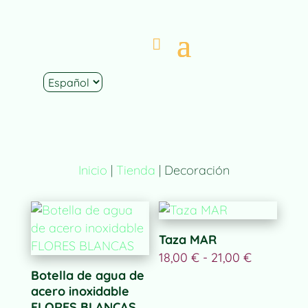
Inicio
|
Tienda
| Decoración
Taza MAR
Rango
18,00
€
-
21,00
€
de
precios:
Botella de agua de
desde
18,00 €
acero inoxidable
hasta
21,00 €
FLORES BLANCAS