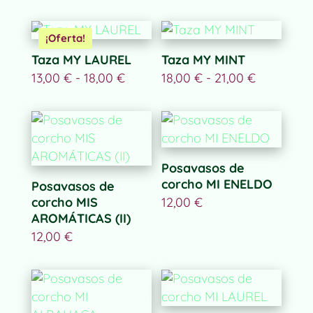
precios:
precios:
desde
desde
18,00 €
18,00 €
hasta
hasta
21,00 €
21,00 €
¡Oferta!
Taza MY LAUREL
Taza MY MINT
Rango
Rango
13,00
€
-
18,00
€
18,00
€
-
21,00
€
de
de
precios:
precios:
desde
desde
13,00 €
18,00 €
hasta
hasta
18,00 €
21,00 €
Posavasos de
corcho MI ENELDO
Posavasos de
corcho MIS
12,00
€
AROMÁTICAS (II)
12,00
€