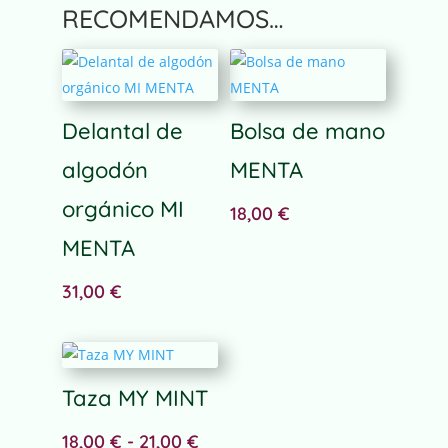
A
RECOMENDAMOS…
l
t
e
r
n
Delantal de
Bolsa de mano
a
algodón
MENTA
t
i
orgánico MI
18,00
€
v
e
MENTA
:
31,00
€
Taza MY MINT
Rango
18,00
€
-
21,00
€