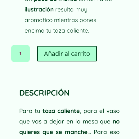
ilustración
resulta muy
aromático mientras pones
encima tu taza caliente.
POSAVASOS
A
Añadir al carrito
DE
L
CORCHO
T
MI
E
MENTA
R
CANTIDAD
N
DESCRIPCIÓN
A
T
I
Para tu
taza caliente
, para el vaso
V
que vas a dejar en la mesa que
no
E
quieres que se manche
… Para eso
: