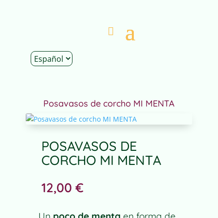
Inicio
|
Tienda
|
Decoración
|
Posavasos
|
Posavasos de corcho MI MENTA
POSAVASOS DE
CORCHO MI MENTA
12,00
€
Un
poco de menta
en forma de