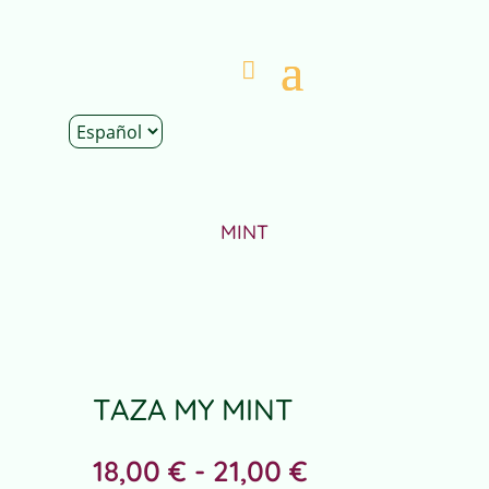
Inicio
|
Tienda
|
Decoración
|
Tazas
| Taza MY
MINT
TAZA MY MINT
Rango
18,00
€
-
21,00
€