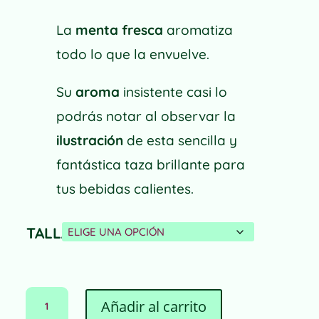
de
precios:
La
menta fresca
aromatiza
desde
18,00 €
todo lo que la envuelve.
hasta
21,00 €
Su
aroma
insistente casi lo
podrás notar al observar la
ilustración
de esta sencilla y
fantástica taza brillante para
tus bebidas calientes.
TALLA
TAZA
Añadir al carrito
MY