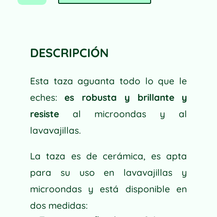
MINT
A
CANTIDAD
L
T
E
DESCRIPCIÓN
R
N
Esta taza aguanta todo lo que le
A
T
eches:
es robusta y brillante y
I
resiste
al microondas y al
V
lavavajillas.
E
:
La taza es de cerámica, es apta
para su uso en lavavajillas y
microondas y está disponible en
dos medidas: