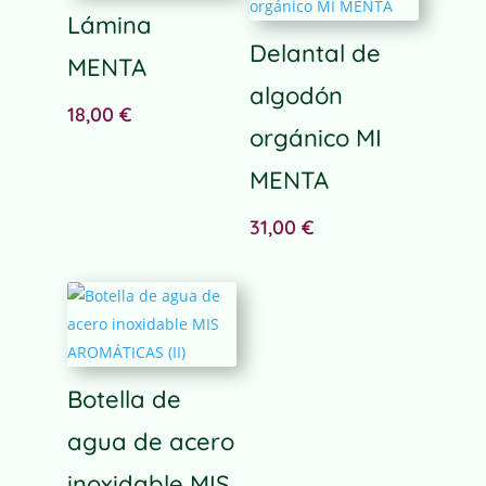
Lámina
r
n
Delantal de
MENTA
a
algodón
t
18,00
€
i
orgánico MI
v
e
MENTA
:
31,00
€
Botella de
agua de acero
inoxidable MIS