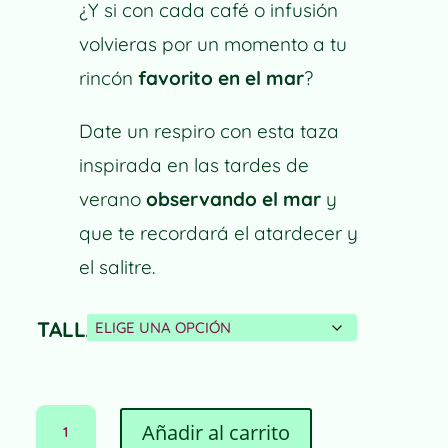
¿Y si con cada café o infusión
desde
18,00 €
volvieras por un momento a tu
hasta
rincón
favorito en el mar
?
21,00 €
Date un respiro con esta taza
inspirada en las tardes de
verano
observando el mar
y
que te recordará el atardecer y
el salitre.
TALLA
TAZA
Añadir al carrito
MAR