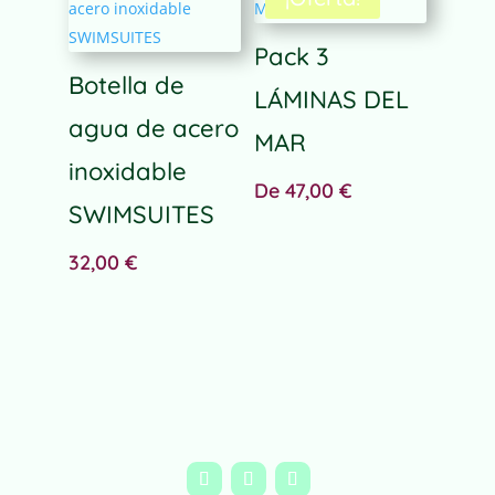
r
n
Pack 3
a
Botella de
LÁMINAS DEL
t
agua de acero
i
MAR
v
inoxidable
e
De
47,00
€
:
SWIMSUITES
32,00
€