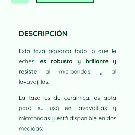
CANTIDAD
A
L
T
E
DESCRIPCIÓN
R
N
Esta taza aguanta todo lo que le
A
T
eches:
es robusta y brillante y
I
resiste
al microondas y al
V
lavavajillas.
E
:
La taza es de cerámica, es apta
para su uso en lavavajillas y
microondas y está disponible en dos
medidas: