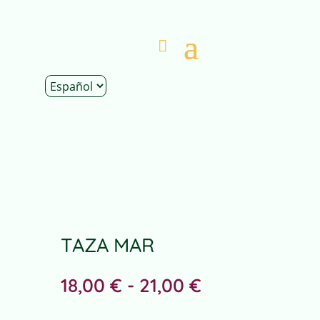
Inicio
|
Tienda
|
Decoración
|
Tazas
| Taza MAR
TAZA MAR
Rango
18,00
€
-
21,00
€
de
precios: