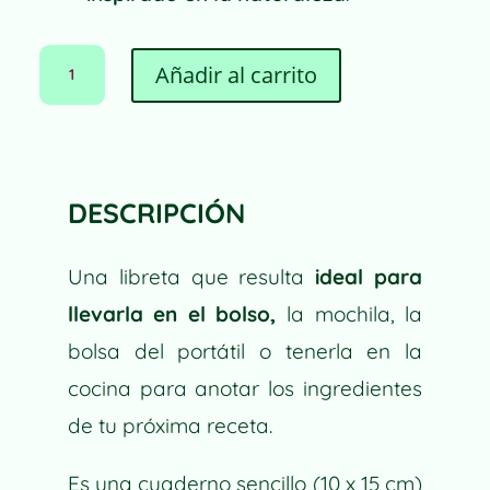
LIBRETA
A
Añadir al carrito
DE
L
NOTAS
T
IDEAS
E
DE
R
ARAÑA
N
CANTIDAD
DESCRIPCIÓN
A
T
I
Una libreta que resulta
ideal para
V
llevarla en el bolso,
la mochila, la
E
bolsa del portátil o tenerla en la
:
cocina para anotar los ingredientes
de tu próxima receta.
Es una cuaderno sencillo (10 x 15 cm)