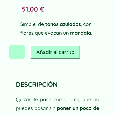
51,00
€
Simple, de
tonos azulados
, con
flores que evocan un
mandala.
PLANIFICADOR
A
Añadir al carrito
MANDALA
L
CANTIDAD
T
E
R
N
DESCRIPCIÓN
A
T
I
Quizás te pase como a mí, que no
V
puedes pasar sin
poner un poco de
E