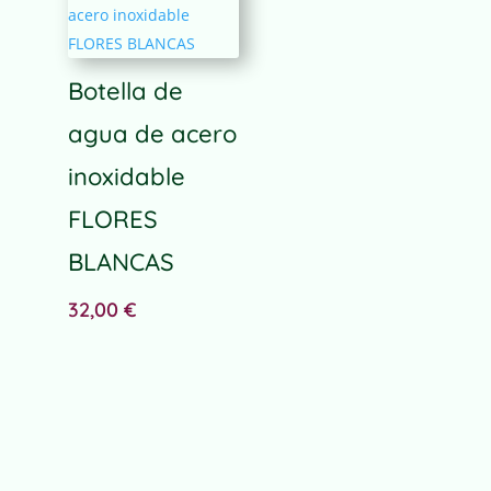
e
r
n
a
Botella de
t
agua de acero
i
v
inoxidable
e
:
FLORES
BLANCAS
32,00
€