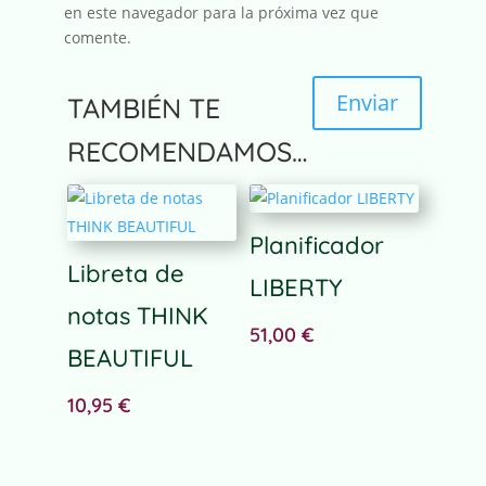
en este navegador para la próxima vez que
comente.
Enviar
TAMBIÉN TE
A
RECOMENDAMOS…
l
t
e
Planificador
r
n
Libreta de
LIBERTY
a
notas THINK
t
51,00
€
i
BEAUTIFUL
v
e
10,95
€
: