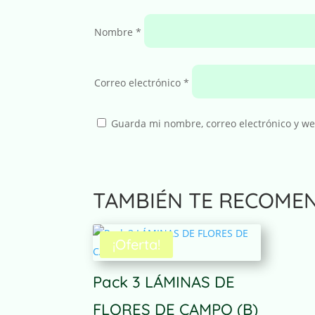
Nombre
*
Correo electrónico
*
Guarda mi nombre, correo electrónico y w
A
TAMBIÉN TE RECOME
l
t
e
¡Oferta!
r
n
Pack 3 LÁMINAS DE
a
t
FLORES DE CAMPO (B)