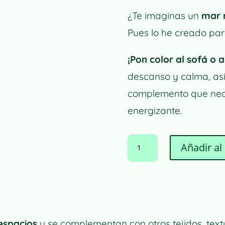
¿Te imaginas un
mar 
Pues lo he creado para
¡Pon color al sofá o 
descanso y calma, así 
complemento que nece
energizante.
FUNDA
Añadir al 
DE
COJÍN
MAR
DE
FLORES
NARANJAS
CANTIDAD
 espacios
y se complementan con otros tejidos, text