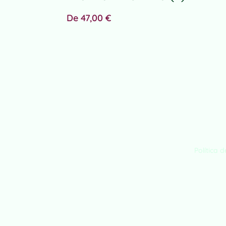
i
v
De
47,00
€
e
:
Política 