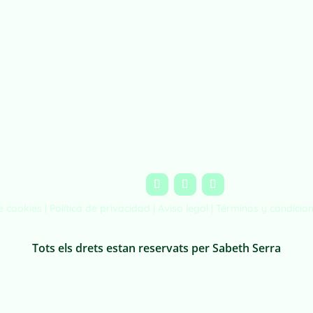
de cookies |
Política de privacidad
|
Aviso legal
|
Términos y condicio
Tots els drets estan reservats per Sabeth Serra