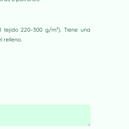
T
I
V
E
l tejido 220–300 g/m²). Tiene una
:
l relleno.