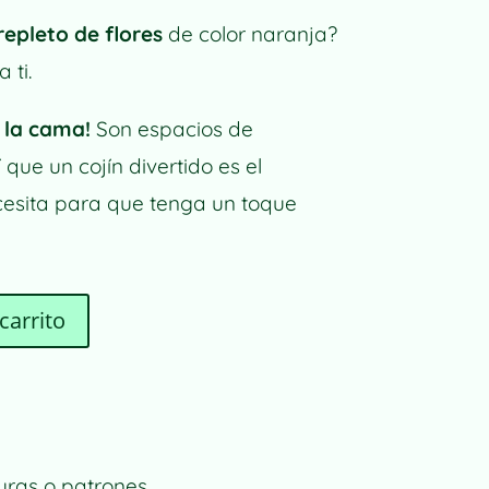
repleto de flores
de color naranja?
 ti.
a la cama!
Son espacios de
que un cojín divertido es el
sita para que tenga un toque
A
carrito
L
T
E
R
N
A
uras o patrones.