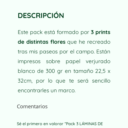
FLORES
R
DE
N
CAMPO
DESCRIPCIÓN
A
(B)
T
CANTIDAD
I
Este pack está formado por
3 prints
V
de distintas flores
que he recreado
E
tras mis paseos por el campo. Están
:
impresos sobre papel verjurado
blanco de 300 gr en tamaño 22,5 x
32cm, por lo que te será sencillo
encontrarles un marco.
Comentarios
Sé el primero en valorar “Pack 3 LÁMINAS DE