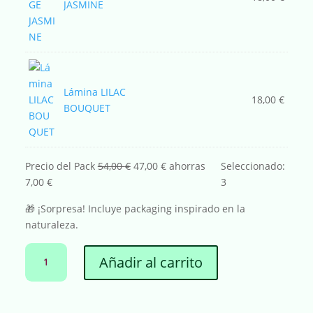
JASMINE
Lámina LILAC
18,00
€
BOUQUET
Precio del Pack
54,00
€
47,00
€
ahorras
Seleccionado:
7,00
€
3
🎁 ¡Sorpresa! Incluye packaging inspirado en la
PACK
A
Añadir al carrito
3
L
LÁMINAS
T
DE
E