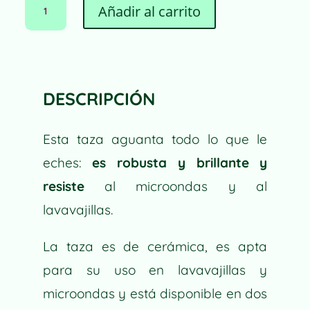
Añadir al carrito
ALCACHOFAS
CANTIDAD
A
L
T
E
DESCRIPCIÓN
R
N
Esta taza aguanta todo lo que le
A
T
eches:
es robusta y brillante y
I
resiste
al microondas y al
V
lavavajillas.
E
:
La taza es de cerámica, es apta
para su uso en lavavajillas y
microondas y está disponible en dos