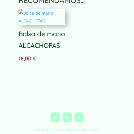
RECOMENDAMOS…
l
t
e
r
n
Bolsa de mano
a
ALCACHOFAS
t
i
18,00
€
v
e
:
Política de cookies |
Política de privacidad
|