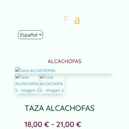
Inicio
|
Tienda
|
Decoración
|
Tazas
| Taza
ALCACHOFAS
TAZA ALCACHOFAS
Rango
18,00
€
-
21,00
€