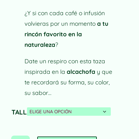
de
precios:
¿Y si con cada café o infusión
desde
18,00 €
volvieras por un momento
a tu
hasta
rincón favorito en la
21,00 €
naturaleza
?
Date un respiro con esta taza
inspirada en la
alcachofa
y que
te recordará su forma, su color,
su sabor…
TALLA
TAZA