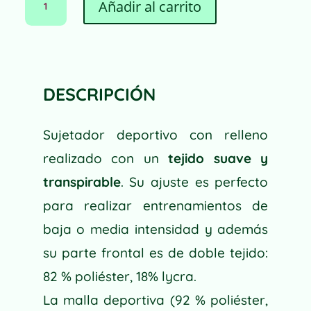
Añadir al carrito
DEPORTIVO
LITTLE
A
OREGANO
L
CANTIDAD
T
E
DESCRIPCIÓN
R
N
Sujetador deportivo con relleno
A
T
realizado con un
tejido suave y
I
transpirable
. Su ajuste es perfecto
V
para realizar entrenamientos de
E
:
baja o media intensidad y además
su parte frontal es de doble tejido:
82 % poliéster, 18% lycra.
La malla deportiva (92 % poliéster,