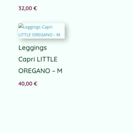
original
actual
32,00
€
era:
es:
72,00 €.
62,00 €.
Leggings
Capri LITTLE
OREGANO – M
40,00
€