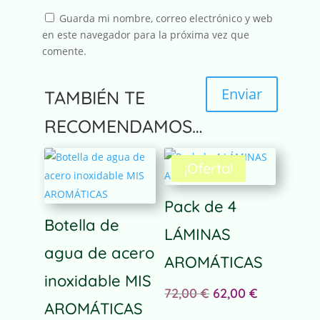
Guarda mi nombre, correo electrónico y web
en este navegador para la próxima vez que
comente.
Enviar
TAMBIÉN TE
A
RECOMENDAMOS…
l
t
¡Oferta!
e
r
n
Pack de 4
a
Botella de
LÁMINAS
t
agua de acero
i
AROMÁTICAS
v
inoxidable MIS
e
El
El
72,00
€
62,00
€
:
AROMÁTICAS
precio
precio