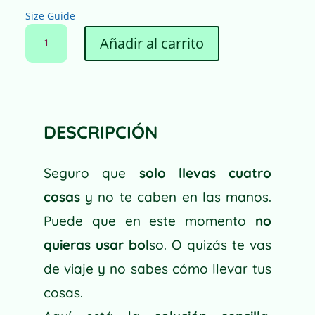
Size Guide
RIÑONERA
Añadir al carrito
ORCHIDEAS
CANTIDAD
A
L
T
E
DESCRIPCIÓN
R
N
Seguro que
solo llevas cuatro
A
T
cosas
y no te caben en las manos.
I
Puede que en este momento
no
V
quieras usar bol
so. O quizás te vas
E
:
de viaje y no sabes cómo llevar tus
cosas.