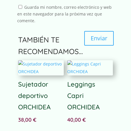
Guarda mi nombre, correo electrónico y web
en este navegador para la próxima vez que
comente.
Enviar
TAMBIÉN TE
A
RECOMENDAMOS…
l
t
e
r
n
Sujetador
Leggings
a
deportivo
Capri
t
i
ORCHIDEA
ORCHIDEA
v
e
38,00
€
40,00
€
: