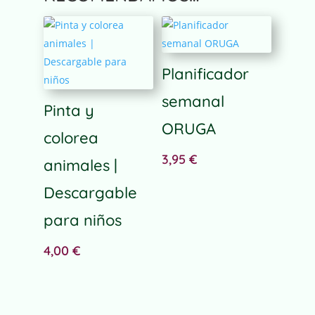
l
t
e
r
n
Planificador
a
semanal
t
Pinta y
i
ORUGA
v
colorea
e
3,95
€
animales |
:
Descargable
para niños
4,00
€