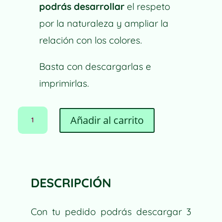
podrás
desarrollar
el respeto
por la naturaleza y ampliar la
relación con los colores.
Basta con descargarlas e
imprimirlas
.
PINTA
A
Añadir al carrito
Y
L
COLOREA
T
FLORES
E
|
R
DESCARGABLE
N
PARA
DESCRIPCIÓN
A
NIÑOS
T
Y
I
Con tu pedido podrás descargar 3
ADULTOS