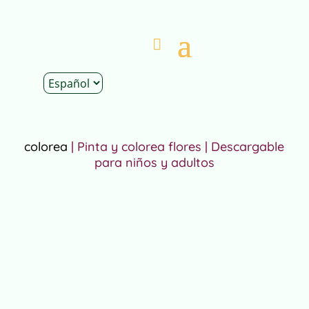
Inicio
|
Tienda
|
Mundos Infantiles
|
Pinta y
colorea
| Pinta y colorea flores | Descargable
para niños y adultos