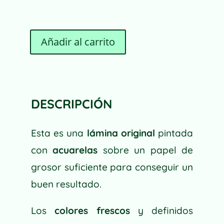
A
Añadir al carrito
MARIETA
L
CANTIDAD
T
E
R
N
DESCRIPCIÓN
A
T
Esta es una
lámina original
pintada
I
V
con
acuarelas
sobre un papel de
E
grosor suficiente para conseguir un
:
buen resultado.
Los
colores frescos
y definidos