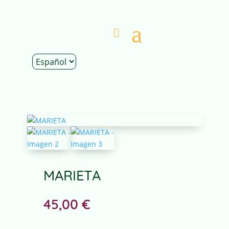
Inicio
|
Tienda
|
Obra Original
| MARIETA
MARIETA
45,00
€