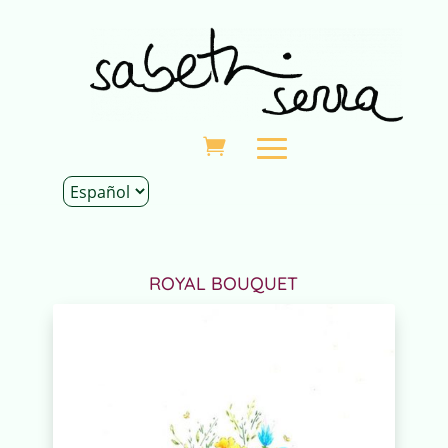
Inicio
|
Tienda
|
Decoración
|
Láminas
| Lámina
ROYAL BOUQUET