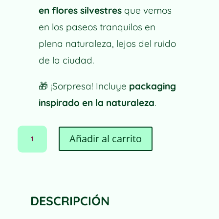
en flores silvestres
que vemos
en los paseos tranquilos en
plena naturaleza, lejos del ruido
de la ciudad.
🎁
¡Sorpresa! Incluye
packaging
inspirado en la naturaleza
.
LÁMINA
A
Añadir al carrito
ROYAL
L
BOUQUET
T
CANTIDAD
E
R
N
DESCRIPCIÓN
A
T