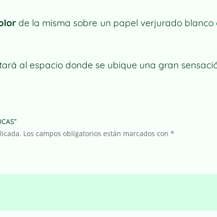
E
R
olor
de la misma sobre un papel verjurado blanco 
N
A
T
I
rtará al espacio donde se ubique una gran sensac
V
E
:
ICAS”
licada.
Los campos obligatorios están marcados con
*