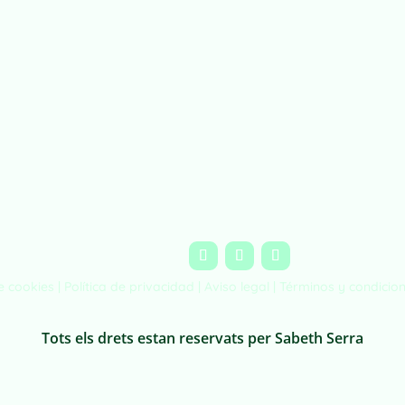
de cookies |
Política de privacidad
|
Aviso legal
|
Términos y condicio
Tots els drets estan reservats per Sabeth Serra