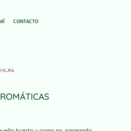
MÍ
CONTACTO
TICAS
AROMÁTICAS
pequeño huerto y como no, paseando