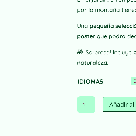
por la montaña tiene
Una
pequeña selecci
póster
que podrá deco
🎁
¡Sorpresa! Incluye
naturaleza
.
IDIOMAS
LÁMINA
Añadir al 
MIS
AROMÁTICAS
A
CANTIDAD
L
T