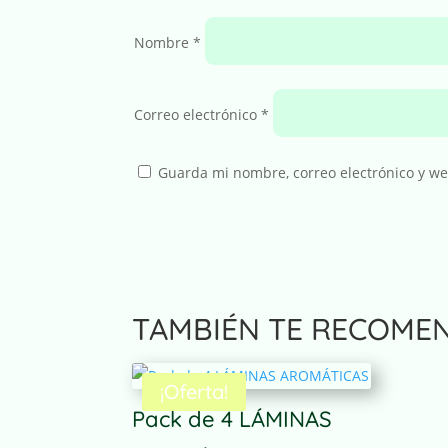
Nombre
*
Correo electrónico
*
Guarda mi nombre, correo electrónico y w
A
l
t
TAMBIÉN TE RECOME
e
r
n
¡Oferta!
a
Pack de 4 LÁMINAS
t