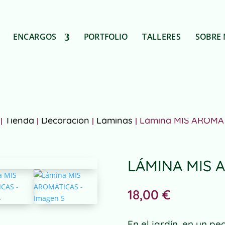
ENCARGOS
PORTFOLIO
TALLERES
SOBRE 
|
Tienda
|
Decoración
|
Láminas
| Lámina MIS AROMÁ
LÁMINA MIS 
18,00
€
En el jardín, en un 