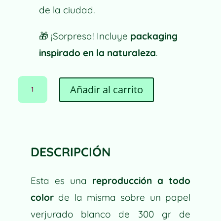
de la ciudad.
🎁
¡Sorpresa! Incluye
packaging
inspirado en la naturaleza
.
LÁMINA
A
Añadir al carrito
LOTO
L
FLOWER
T
CANTIDAD
E
R
N
DESCRIPCIÓN
A
T
I
Esta es una
reproducción a todo
V
color
de la misma sobre un papel
E
verjurado blanco de
300 gr
de
: