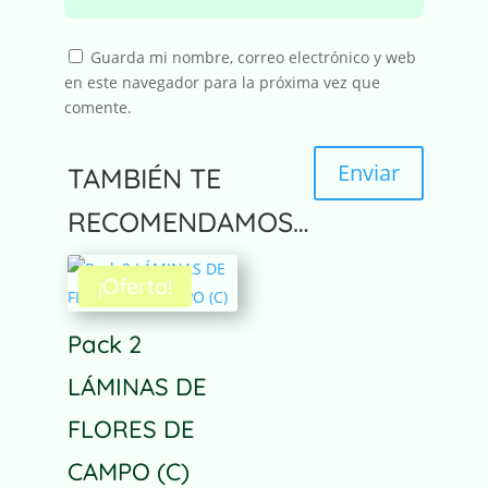
Guarda mi nombre, correo electrónico y web
en este navegador para la próxima vez que
comente.
Enviar
TAMBIÉN TE
A
RECOMENDAMOS…
l
t
¡Oferta!
e
r
n
Pack 2
a
LÁMINAS DE
t
i
FLORES DE
v
e
CAMPO (C)