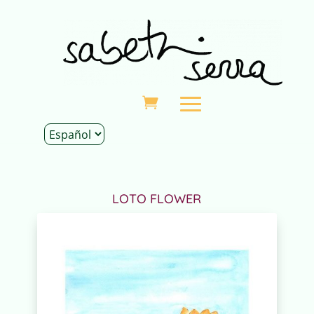
Inicio
|
Tienda
|
Decoración
|
Láminas
| Lámina
LOTO FLOWER