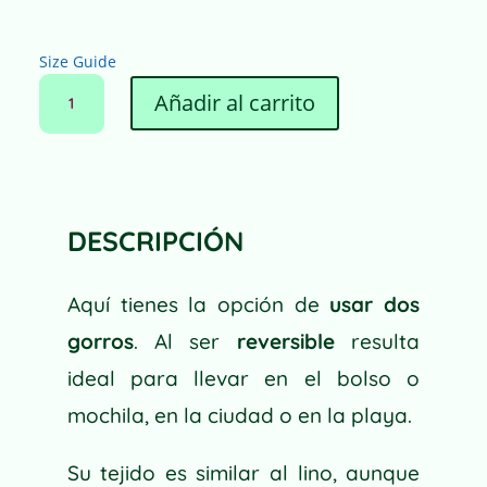
Size Guide
GORRO
Añadir al carrito
REVERSIBLE
ESPIGAS
A
DORADAS
L
CANTIDAD
T
E
DESCRIPCIÓN
R
N
Aquí tienes la opción de
usar dos
A
T
gorros
. Al ser
reversible
resulta
I
ideal para llevar en el bolso o
V
mochila, en la ciudad o en la playa.
E
:
Su tejido es similar al lino, aunque