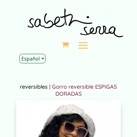
Inicio
|
Tienda
|
Complementos
|
Gorros
reversibles
| Gorro reversible ESPIGAS
DORADAS