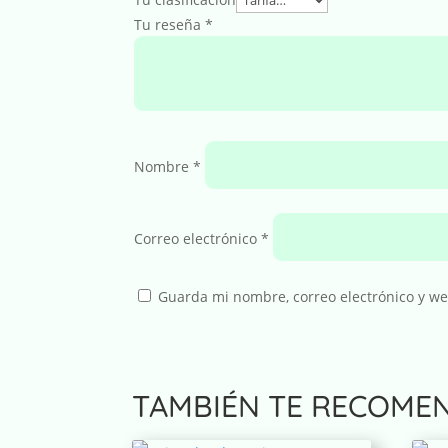
Tu reseña
*
Nombre
*
Correo electrónico
*
Guarda mi nombre, correo electrónico y w
A
TAMBIÉN TE RECOME
l
t