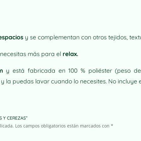
HOJAS
Y
CEREZAS
CANTIDAD
 espacios
y se complementan con otros tejidos, text
 necesitas más para el
relax.
m
y está fabricada en 100 % poliéster (peso de
y la puedas lavar cuando lo necesites. No incluye el
AS Y CEREZAS”
licada.
Los campos obligatorios están marcados con
*