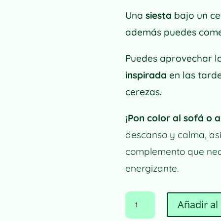
Una
siesta
bajo un cer
además puedes come
Puedes aprovechar la
inspirada
en las tard
cerezas.
¡Pon color al sofá o 
descanso y calma, así 
complemento que nece
energizante.
FUNDA
Añadir al 
DE
COJÍN