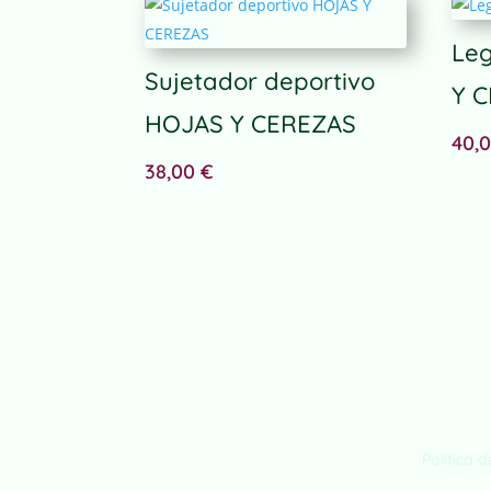
e
r
Leg
n
Sujetador deportivo
Y 
a
t
HOJAS Y CEREZAS
40,
i
v
38,00
€
e
:
Política 