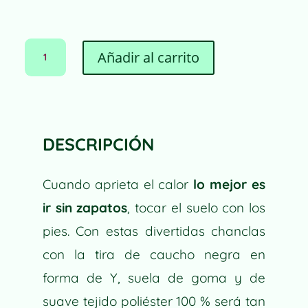
FLIP-
Añadir al carrito
FLOPS
HOJAS
A
Y
L
CEREZAS
T
CANTIDAD
E
DESCRIPCIÓN
R
N
Cuando aprieta el calor
lo mejor es
A
T
ir sin zapatos
, tocar el suelo con los
I
pies. Con estas divertidas chanclas
V
con la tira de caucho negra en
E
:
forma de Y, suela de goma y de
suave tejido poliéster 100 % será tan