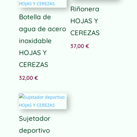
r
n
Riñonera
a
Botella de
HOJAS Y
t
agua de acero
i
CEREZAS
v
inoxidable
e
37,00
€
:
HOJAS Y
CEREZAS
32,00
€
Sujetador
deportivo