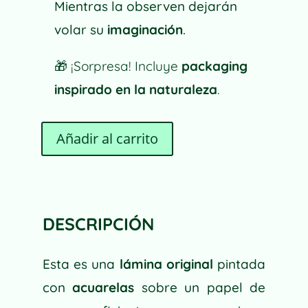
Mientras la observen dejarán
volar su
imaginación
.
🎁
¡Sorpresa! Incluye
packaging
inspirado en la naturaleza
.
A
Añadir al carrito
EL
L
SOMBRERO
T
DE
E
LA
R
BRUJA
N
DESCRIPCIÓN
CANTIDAD
A
T
Esta es una
lámina original
pintada
I
V
con
acuarelas
sobre un papel de
E