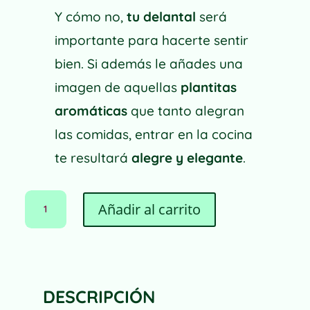
Y cómo no,
tu delantal
será
importante para hacerte sentir
bien. Si además le añades una
imagen de aquellas
plantitas
aromáticas
que tanto alegran
las comidas, entrar en la cocina
te resultará
alegre y elegante
.
DELANTAL
A
Añadir al carrito
DE
L
ALGODÓN
T
ORGÁNICO
E
MIS
R
AROMÁTICAS
N
(II)
DESCRIPCIÓN
A
CANTIDAD