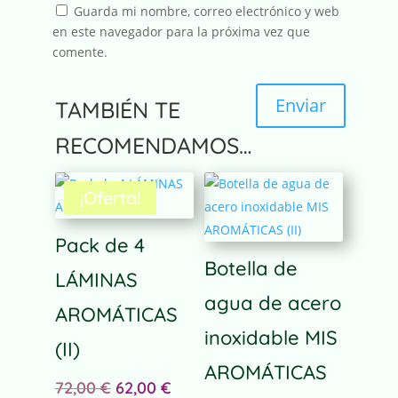
Guarda mi nombre, correo electrónico y web
en este navegador para la próxima vez que
comente.
Enviar
TAMBIÉN TE
A
RECOMENDAMOS…
l
t
¡Oferta!
e
r
n
Pack de 4
a
Botella de
LÁMINAS
t
agua de acero
i
AROMÁTICAS
v
inoxidable MIS
e
(II)
:
AROMÁTICAS
El
El
72,00
€
62,00
€