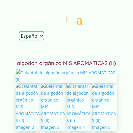
Inicio
|
Tienda
|
Ropa
|
Delantales
| Delantal de
algodón orgánico MIS AROMÁTICAS (II)