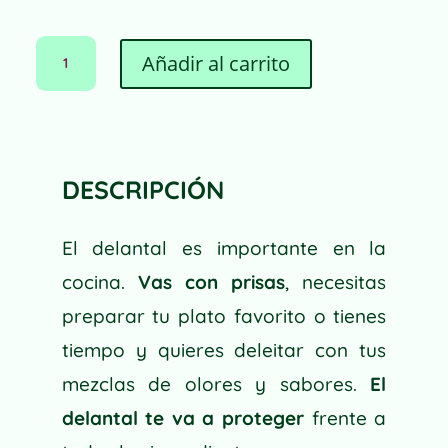
DELANTAL
A
Añadir al carrito
DE
L
ALGODÓN
T
ORGÁNICO
E
MI
R
ORÉGANO
N
CANTIDAD
DESCRIPCIÓN
A
T
I
El delantal es importante en la
V
cocina.
Vas con prisas
, necesitas
E
preparar tu plato favorito o tienes
:
tiempo y quieres deleitar con tus
mezclas de olores y sabores.
El
delantal te va a proteger
frente a