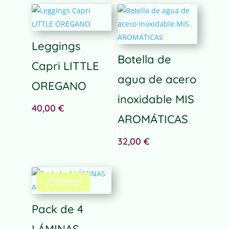
t
e
r
n
Leggings
a
Botella de
Capri LITTLE
t
agua de acero
i
OREGANO
v
inoxidable MIS
e
40,00
€
:
AROMÁTICAS
32,00
€
¡Oferta!
Pack de 4