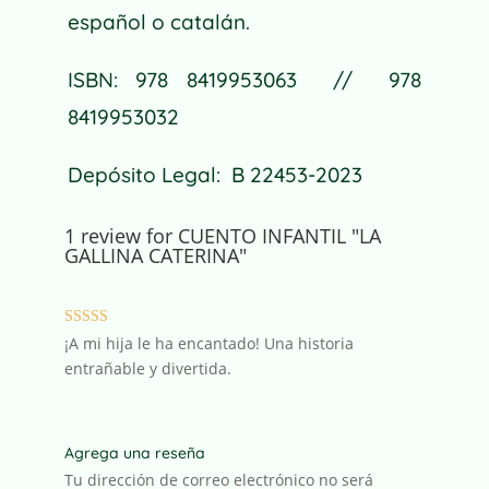
español o catalán.
ISBN: 978 8419953063 // 978
8419953032
Depósito Legal: B 22453-2023
1 review for
CUENTO INFANTIL "LA
GALLINA CATERINA"
Valorado con
¡A mi hija le ha encantado! Una historia
5
de 5
entrañable y divertida.
Agrega una reseña
Tu dirección de correo electrónico no será