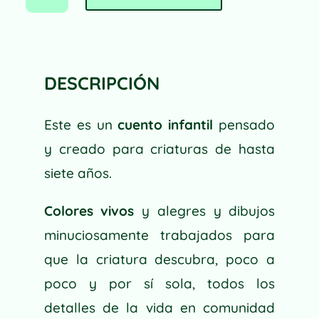
"LA
T
GALLINA
E
CATERINA"
R
CANTIDAD
N
DESCRIPCIÓN
A
T
I
Este es un
cuento infantil
pensado
V
y creado para criaturas de hasta
E
siete años.
:
Colores vivos
y alegres y dibujos
minuciosamente trabajados para
que la criatura descubra, poco a
poco y por sí sola, todos los
detalles de la vida en comunidad