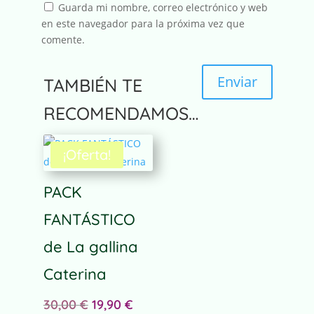
Guarda mi nombre, correo electrónico y web
en este navegador para la próxima vez que
comente.
Enviar
TAMBIÉN TE
A
RECOMENDAMOS…
l
t
¡Oferta!
e
r
n
PACK
a
FANTÁSTICO
t
i
de La gallina
v
e
Caterina
:
El
El
30,00
€
19,90
€