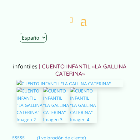
Inicio
|
Tienda
|
Mundos Infantiles
|
Cuentos
infantiles
| CUENTO INFANTIL «LA GALLINA
CATERINA»
(
1
valoración de cliente)