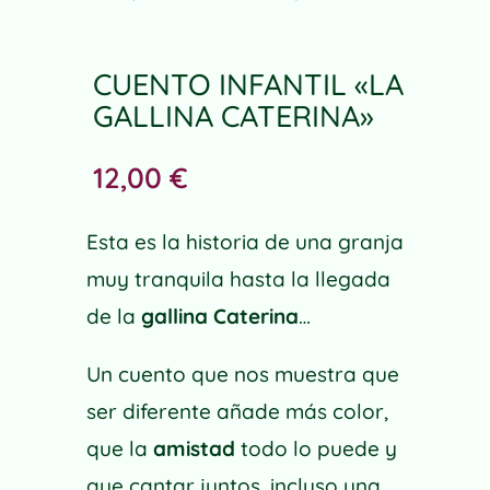
Valorado con
5.00
de 5 en
base a
valoración
CUENTO INFANTIL «LA
de un cliente
GALLINA CATERINA»
12,00
€
Esta es la historia de una granja
muy tranquila hasta la llegada
de la
gallina Caterina
…
Un cuento que nos muestra que
ser diferente añade más color,
que la
amistad
todo lo puede y
que cantar juntos, incluso una