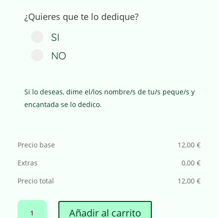
¿Quieres que te lo dedique?
SI
NO
Si lo deseas, dime el/los nombre/s de tu/s peque/s y
encantada se lo dedico.
Precio base
12,00
€
Extras
0,00
€
Precio total
12,00
€
CUENTO
A
Añadir al carrito
INFANTIL
L