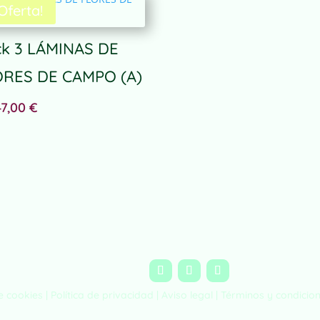
¡Oferta!
k 3 LÁMINAS DE
ORES DE CAMPO (A)
47,00
€
de cookies |
Política de privacidad
|
Aviso legal
|
Términos y condicio