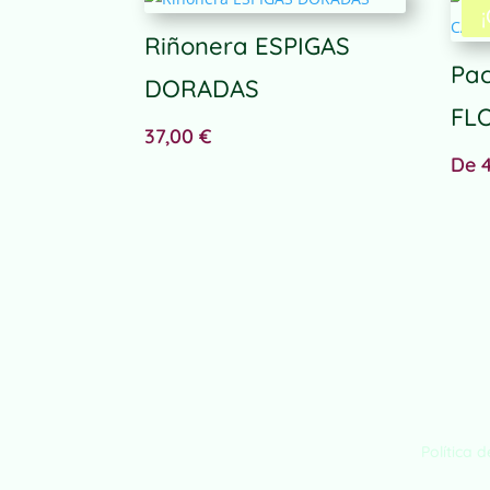
Riñonera ESPIGAS
Pac
DORADAS
FL
37,00
€
De
Política 