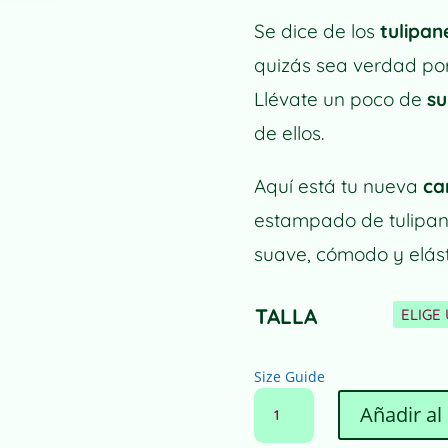
Se dice de los
tulipan
quizás sea verdad por 
Llévate un poco de
su
de ellos.
Aquí está tu nueva
ca
estampado de tulipane
suave, cómodo y elást
TALLA
Size Guide
CAMISETA
Añadir al 
PARA
MUJER