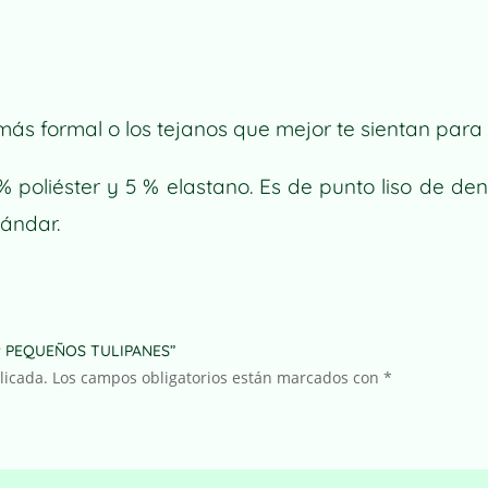
PEQUEÑOS
TULIPANES
CANTIDAD
r más formal o los tejanos que mejor te sientan par
 poliéster y 5 % elastano. Es de punto liso de de
tándar.
jer PEQUEÑOS TULIPANES”
licada.
Los campos obligatorios están marcados con
*