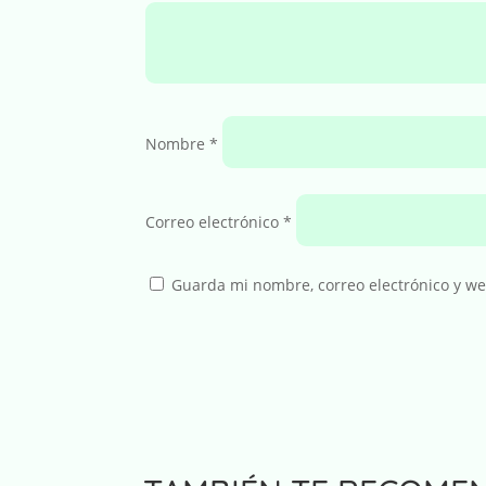
Nombre
*
Correo electrónico
*
Guarda mi nombre, correo electrónico y w
A
l
t
e