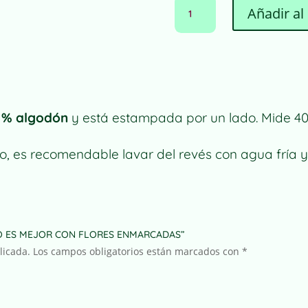
BOLSA
Añadir al 
DE
MANO
TODO
ES
MEJOR
CON
FLORES
 % algodón
y está estampada por un lado. Mide 4
ENMARCADAS
CANTIDAD
, es recomendable lavar del revés con agua fría y
TODO ES MEJOR CON FLORES ENMARCADAS”
licada.
Los campos obligatorios están marcados con
*