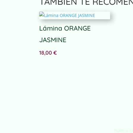
TAMBIÉN TE RECOME
r
n
a
t
Lámina ORANGE
i
v
JASMINE
e
:
18,00
€
Política 