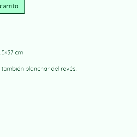
A
carrito
L
T
E
R
N
A
0,5×37 cm
T
I
 también planchar del revés.
V
E
: