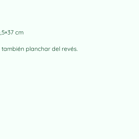
E
R
N
A
0,5×37 cm
T
I
 también planchar del revés.
V
E
: