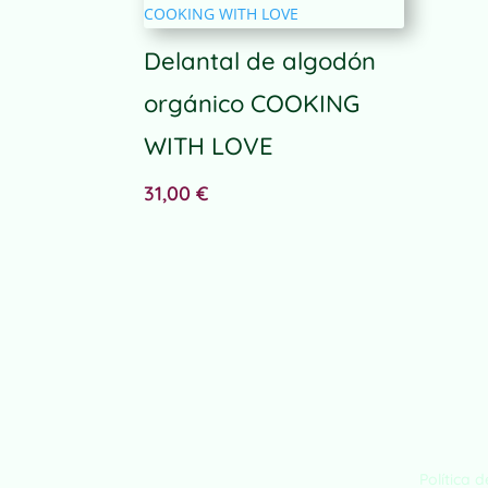
r
n
Delantal de algodón
a
t
orgánico COOKING
i
WITH LOVE
v
e
31,00
€
:
Política 