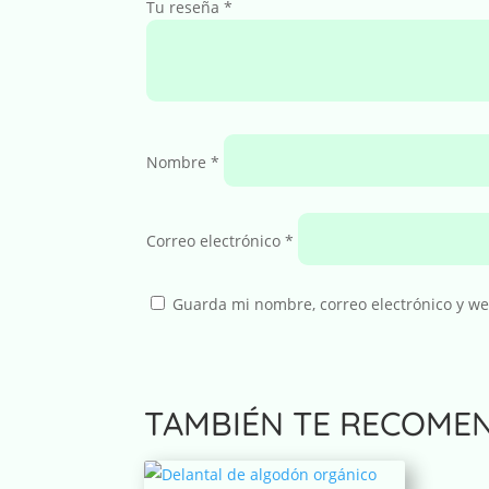
Tu reseña
*
Nombre
*
Correo electrónico
*
Guarda mi nombre, correo electrónico y w
A
TAMBIÉN TE RECOME
l
t
e