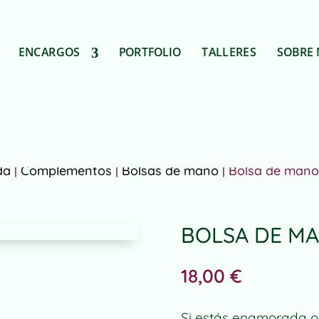
ENCARGOS
PORTFOLIO
TALLERES
SOBRE 
da
|
Complementos
|
Bolsas de mano
| Bolsa de man
BOLSA DE M
18,00
€
S
i estás enamorada o 