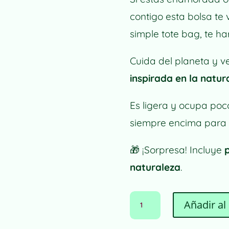
contigo esta bolsa te
simple tote bag, te har
Cuida del planeta y v
inspirada en la natur
Es ligera y ocupa poco
siempre encima para 
🎁
¡Sorpresa! Incluye
naturaleza
.
BOLSA
Añadir al 
DE
MANO