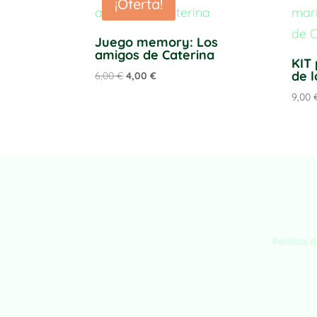
¡Oferta!
Juego memory: Los
amigos de Caterina
KIT
de 
El
El
6,00
€
4,00
€
precio
precio
9,00
original
actual
era:
es:
6,00 €.
4,00 €.
Política 