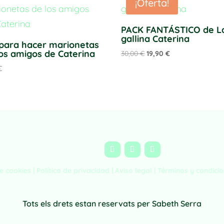
¡Oferta!
PACK FANTÁSTICO de L
gallina Caterina
 para hacer marionetas
los amigos de Caterina
El
El
30,00
€
19,90
€
precio
precio
€
original
actual
era:
es:
30,00 €.
19,90 €.
de cookies |
Política de privacidad
|
Aviso legal
|
Términos y condici
Tots els drets estan reservats per Sabeth Serra