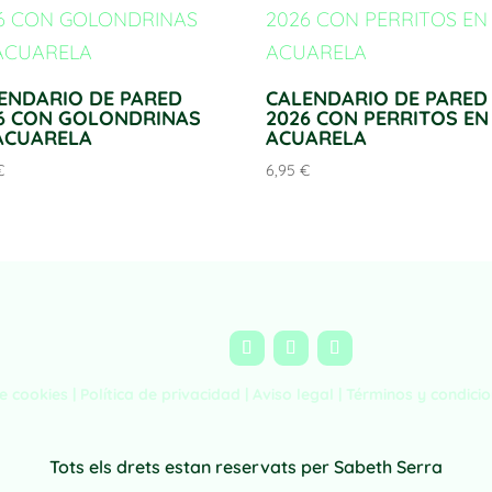
ENDARIO DE PARED
CALENDARIO DE PARED
6 CON GOLONDRINAS
2026 CON PERRITOS EN
ACUARELA
ACUARELA
€
6,95
€
de cookies |
Política de privacidad
|
Aviso legal
|
Términos y condici
Tots els drets estan reservats per Sabeth Serra